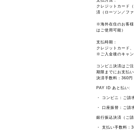
支払方法：
クレジットカード（VI
済（ローソン／ファ
※海外在住のお客様は
はご使用可能）
支払時期：
クレジットカード、P
※ご入金後のキャン
コンビニ決済はご注
期限までにお支払い
決済手数料：360
PAY ID あと払い:
・ コンビニ：ご請
・ 口座振替：ご請
銀行振込決済（ご請
・ 支払い手数料：3